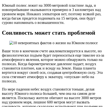
Южный полюс лежит на 3000-метровой пластине льда, и
новоприбывшие оказываются примерно в 3 километрах над
уровнем моря. Никаких элеваторов нет, поэтому всякий раз,
когда багаж придется поднимать на 15 метров, они будут
сурово напоминать о возвышенности.
Сонливость может стать проблемой
Ваше тело в конечном счете акклиматизируется к высоте, но
физиологически подъем будет переноситься еще тяжелее из-за
атмосферного явления, которое можно обнаружить только на
полюсах. Когда барометрическое давление падает, воздух
становится плотнее, как и всюду на Земле. Наша планета
вертится вокруг своей оси, создавая центробежную силу. Эта
сила стягивает атмосферу к экватору, «опуская» небо на
полюсах.
По мере падения небес воздух становится тоньше, делая
высоту Южного полюса большей, чем она на самом деле
является. Поскольку жители обитают на высоте 3000 метров
над уровнем моря, лишние 600 метров могут вызвать
сонливость, которую скалолазы испытывают при подъеме на