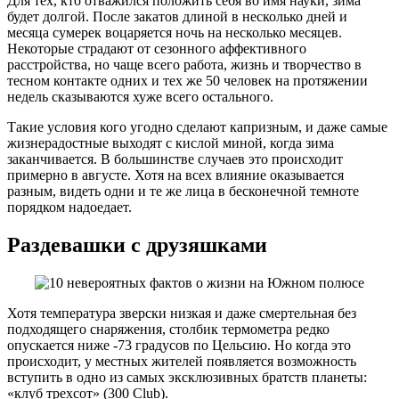
Для тех, кто отважился положить себя во имя науки, зима
будет долгой. После закатов длиной в несколько дней и
месяца сумерек воцаряется ночь на несколько месяцев.
Некоторые страдают от сезонного аффективного
расстройства, но чаще всего работа, жизнь и творчество в
тесном контакте одних и тех же 50 человек на протяжении
недель сказываются хуже всего остального.
Такие условия кого угодно сделают капризным, и даже самые
жизнерадостные выходят с кислой миной, когда зима
заканчивается. В большинстве случаев это происходит
примерно в августе. Хотя на всех влияние оказывается
разным, видеть одни и те же лица в бесконечной темноте
порядком надоедает.
Раздевашки с друзяшками
Хотя температура зверски низкая и даже смертельная без
подходящего снаряжения, столбик термометра редко
опускается ниже -73 градусов по Цельсию. Но когда это
происходит, у местных жителей появляется возможность
вступить в одно из самых эксклюзивных братств планеты:
«клуб трехсот» (300 Club).