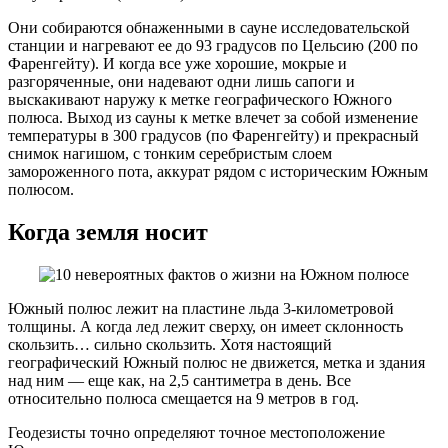
Они собираются обнаженными в сауне исследовательской
станции и нагревают ее до 93 градусов по Цельсию (200 по
Фаренгейту). И когда все уже хорошие, мокрые и
разгоряченные, они надевают одни лишь сапоги и
выскакивают наружу к метке географического Южного
полюса. Выход из сауны к метке влечет за собой изменение
температуры в 300 градусов (по Фаренгейту) и прекрасный
снимок нагишом, с тонким серебристым слоем
замороженного пота, аккурат рядом с историческим Южным
полюсом.
Когда земля носит
Южный полюс лежит на пластине льда 3-километровой
толщины. А когда лед лежит сверху, он имеет склонность
скользить… сильно скользить. Хотя настоящий
географический Южный полюс не движется, метка и здания
над ним — еще как, на 2,5 сантиметра в день. Все
относительно полюса смещается на 9 метров в год.
Геодезисты точно определяют точное местоположение