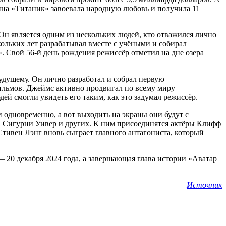
тина «Титаник» завоевала народную любовь и получила 11
Он является одним из нескольких людей, кто отважился лично
кольких лет разрабатывал вместе с учёными и собирал
. Свой 56-й день рождения режиссёр отметил на дне озера
удущему. Он лично разработал и собрал первую
ильмов. Джеймс активно продвигал по всему миру
й смогли увидеть его таким, как это задумал режиссёр.
 одновременно, а вот выходить на экраны они будут с
р, Сигурни Уивер и других. К ним присоединятся актёры Клифф
Стивен Лэнг вновь сыграет главного антагониста, который
 — 20 декабря 2024 года, а завершающая глава истории «Аватар
Источник