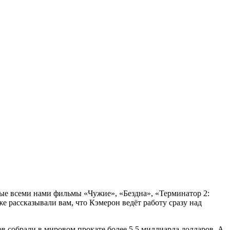
мые всеми нами фильмы «Чужие», «Бездна», «Терминатор 2:
е рассказывали вам, что Кэмерон ведёт работу сразу над
 собрали в мировом прокате более 5,5 миллиарда долларов. А