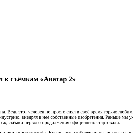
 к съёмкам «Аватар 2»
. Ведь этот человек не просто снял в своё время горячо люби
ндустрию, внедряя в неё собственные
изобретения. Раньше мы уж
о ж, съёмки первого продолжения официально стартовали.
стории кинематографа. Восемь его наиболее популярных фильмов