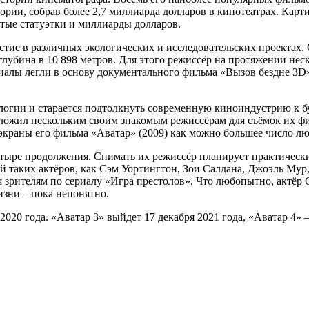
ории, собрав более 2,7 миллиарда долларов в кинотеатрах. Кар
тые статуэтки и миллиарды долларов.
тие в различных экологических и исследовательских проектах. 
глубина в 10 898 метров. Для этого режиссёр на протяжении нес
иалы легли в основу документального фильма «Вызов бездне 3D»
логии и старается подтолкнуть современную киноиндустрию к б
ложил нескольким своим знакомым режиссёрам для съёмок их ф
раны его фильма «Аватар» (2009) как можно большее число люде
етыре продолжения. Снимать их режиссёр планирует практически
ей таких актёров, как Сэм Уортингтон, Зои Салдана, Джоэль Му
 зрителям по сериалу «Игра престолов». Что любопытно, актёр 
изни – пока непонятно.
 2020 года. «Аватар 3» выйдет 17 декабря 2021 года, «Аватар 4»