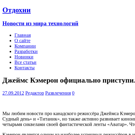
Отдохни
Новости из мира технологий
Главная
О сайте
Компании
Разработки
Новинки
Все статьи
Контакты
Джеймс Кэмерон официально приступил
27.09.2012
Редактор
Развлечения
0
Мы любим новости про канадского режиссёра Джеймса Кэмерона
Судный день» и «Титаник», но также активно развивает кинои
четырьмя сиквелами своей фантастической ленты «Аватар». Чт
Кэмерон является одним из наиболее успешных режиссёров в и