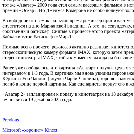
тот же «Аватар» 2009 года стал самым кассовым фильмом в ист
премий «Оскар». Но Джеймса Кэмерона не особо волнуют золо
В свободное от съёмок фильмов время режиссёр принимает учас
спуститься на дно Марианской впадины. А это, на секундочку, 
собственный батискаф. Снятые в процессе этого проекта матер
Байкал внутри батискафа «Мир-1».
Помимо всего прочего, режиссёр активно развивает кинотехно
стереоскопическую камеру формата IMAX, которую затем пред
стереокинотеатры IMAX, чтобы к моменту выхода на большие эк
Ранее уже сообщалось, что картина «Аватар» получит целых ч
интервалом в 1-3 года. В картинах мы вновь увидим персонаж
Кёртис и Уна Чаплин (внучка Чарли Чаплина), хорошо знакомая
погиб в конце первой картины. Как сценаристы вернут его к ж
«Аватар 2» запланирован к показу в кинотеатрах на 18 декабря
5» появится 19 декабря 2025 года.
Previous
Microsoft «хоронит» Kinect