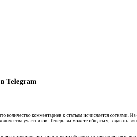
 в Telegram
то количество комментариев к статьям исчисляется сотнями. Из-з
 количества участников. Теперь вы
можете общаться, задавать во
опрос о технологиях, но и просто обсудить интересную тему вро