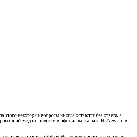
а этого некоторые вопросы иногда остаются без ответа, а
просы и обсуждать новости в официальном чате Hi-News.ru в
де успешного запуска Falcon Heavy или нового открытия в