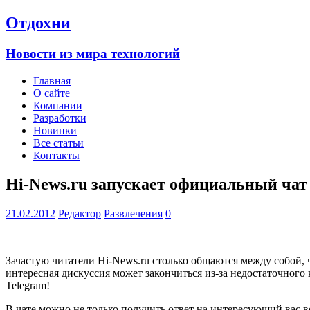
Отдохни
Новости из мира технологий
Главная
О сайте
Компании
Разработки
Новинки
Все статьи
Контакты
Hi-News.ru запускает официальный чат
21.02.2012
Редактор
Развлечения
0
Зачастую читатели Hi-News.ru столько общаются между собой, ч
интересная дискуссия может закончиться из-за недостаточного
Telegram!
В чате можно не только получить ответ на интересующий вас в