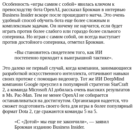
Особенность «игры самим с собой» явилась ключом к
превосходству бота OpenAI, рассказал Брокман в интервью
Business Insider вскоре после прошедшего матча. Это очень
удобный способ обучить бота еще более сложным и
комплексным задачам. Он ничему не научится, если будет
играть против более слабого или гораздо более сильного
соперника. Но играя с самим собой, он всегда выступает
против достойного соперника, отметил Брокман.
«Вы становитесь свидетелем того, как ИИ
постепенно приходит к выигрышной тактике».
Это далеко не первый случай, когда компании, занимающиеся
разработкой искусственного интеллекта, оттачивают навыки
своих протеже с помощью видеоигр. Тот же ИИ DeepMind
компании Google преуспел в популярной стратегии StarCraft
2, а команда Microsoft AI добилась очень высоких результатов
в Ms. Pac-Man. Тем не менее OpenAI не собирается
останавливаться на достигнутом. Организация надеется, что
сможет подготовить своего бота для игры в более популярный
формат Dota 2, где сражаются команды 5 на 5.
«С «Дотой» мы еще не закончили», — заявил
Брокман изданию Business Insider.