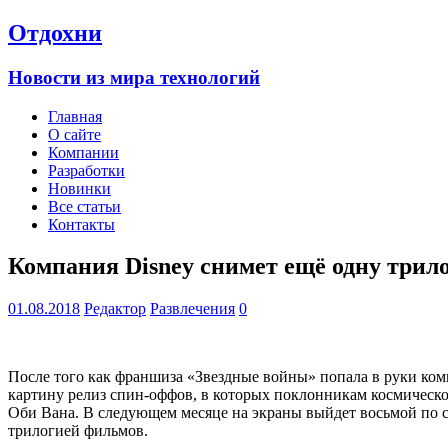
Отдохни
Новости из мира технологий
Главная
О сайте
Компании
Разработки
Новинки
Все статьи
Контакты
Компания Disney снимет ещё одну трил
01.08.2018
Редактор
Развлечения
0
После того как франшиза «Звездные войны» попала в руки ко
картину релиз спин-оффов, в которых поклонникам космическо
Оби Вана. В следующем месяце на экраны выйдет восьмой по сч
трилогией фильмов.