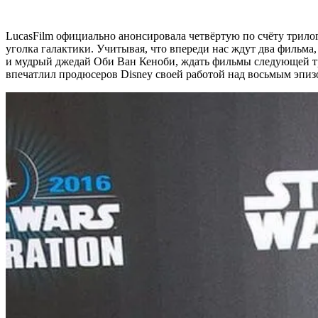
LucasFilm официально анонсировала четвёртую по счёту трилог
уголка галактики. Учитывая, что впереди нас ждут два фильма
и мудрый джедай Оби Ван Кеноби, ждать фильмы следующей три
впечатлил продюсеров Disney своей работой над восьмым эпиз