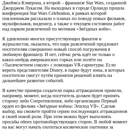
Джеймса Кэмерона, а второй – франшизе Star Wars, созданной
Джорджем Лукасом. На выходных в городе Орландо прошла
конференция Star Wars Celebration, в рамках которой
поклонникам рассказали о планах по поводу новых фильмов,
мультфильмов, видеоигр, а также о текущем состоянии работ
над парком развлечений по мотивам «Звёздных войн».
К удивлению многих присутствующих фанатов и
журналистов, оказалось, что парк развлечений предложит
посетителям совершенно новый способ погружения в
любимую франшизу. И нет, сейчас речь идёт не только о
каких-нибудь американских горках или полёте на
«Тысячелетнем соколе» с помощью VR-гарнитуры. Если
верить представителям Disney, в парке будут зоны, в которых
посетители смогут путём принятия решений влиять на
дальнейшее развитие событий.
В качестве примера создатели парка аттракционов привели,
например, момент, когда посетитель должен будет принять
сторону либо Сопротивления, либо организации Первый
орден из фильма «Звёздные войны: Эпизод VII». Сделав
выбор, вы сможете пройти серию последующих аттракционов
в своей новой роли. При этом можно будет выполнять
просьбы обеих противоборствующих сторон. В любой момент
на вас могут начать охотиться космические охотники за