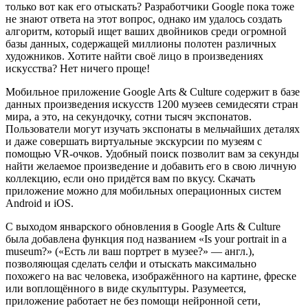
только вот как его отыскать? Разработчики Google пока тоже
не знают ответа на этот вопрос, однако им удалось
создать
алгоритм, который ищет ваших двойников среди огромной
базы данных, содержащей миллионы полотен различных
художников. Хотите найти своё лицо в произведениях
искусства? Нет ничего проще!
Мобильное приложение Google Arts & Culture содержит в базе
данных произведения искусств 1200 музеев семидесяти стран
мира, а это, на секундочку, сотни тысяч экспонатов.
Пользователи могут изучать экспонаты в мельчайших деталях
и даже совершать виртуальные экскурсии по музеям с
помощью VR-очков. Удобный поиск позволит вам за секунды
найти желаемое произведение и добавить его в свою личную
коллекцию, если оно придётся вам по вкусу. Скачать
приложение можно для мобильных операционных систем
Android и iOS.
С выходом январского обновления в Google Arts & Culture
была добавлена функция под названием «Is your portrait in a
museum?» («Есть ли ваш портрет в музее?» — англ.),
позволяющая сделать селфи и отыскать максимально
похожего на вас человека, изображённого на картине, фреске
или воплощённого в виде скульптуры. Разумеется,
приложение работает не без помощи нейронной сети,