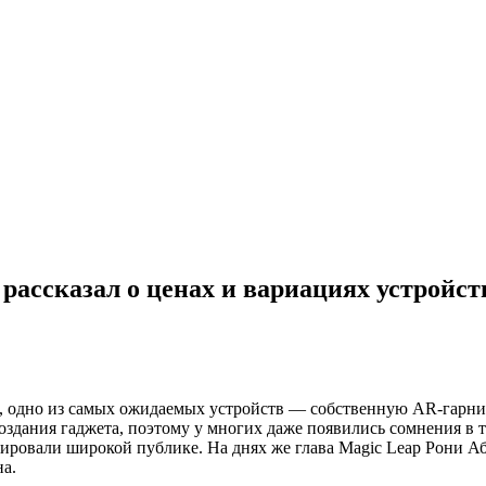
рассказал о ценах и вариациях устройст
ц, одно из самых ожидаемых устройств — собственную AR-гарнит
оздания гаджета, поэтому у многих даже
появились сомнения в т
ровали широкой публике. На днях же глава Magic Leap Рони Або
а.