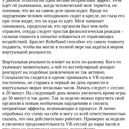
у данной технологии один весьма неприятный эффект. Речь
идёт об укачивании, когда человеческий мозг теряется, не
понимая, что же на самом деле происходит. Вроде по
ощущениям человек неподвижно сидит в кресле, но
глаза его
при этом видят, что он куда-то идёт. Мозг начинает
паниковать, предполагая, что организм был чем-либо
отравлен, откуда следует простая физиологическая реакция –
сильная тошнота в попытке избавиться от отравляющих
воздействий. Браслет Reliefband способен эту самую тошноту
подавить, чтобы вы могли в полной мере насладиться миром
виртуальной реальности.
Виртуальная реальность влияет на всех по-разному. Кого-то
укачивает моментально, а чей-то вестибулярный аппарат
реагирует на подобные развлечения не так активно.
Специалисты сходятся в одном: привыкать к VR нужно
постепенно, не стараясь в первый же день провести в
виртуальных мирах несколько часов. Начать следует с сессии
в 20 минут. На следующий день можно увеличить время игры
до 30 минут и так далее. Так за неделю можно приучить свой
организм к новым необычным ощущениям и снизить
неприятные эффекты, возникающие в процессе. Я лично
опробовал эту схему на себе и могу со всей ответственностью
сказать, что она действительно работает. Примерно за неделю
я увеличил продолжительность VR-сессий до пары часов и