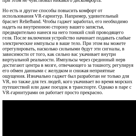
при этом не чувствовал никакого дискомфорта.
Но есть и другие способы повысить комфорт от
использования VR-гарнитур. Например, удивительный
браслет Reliefband. Чтобы гаджет заработал, его необходимо
надеть на внутреннюю сторону вашего запястья,
предварительно нанеся на него тонкий слой проводящего
геля. После включения устройство начинает подавать слабые
электрические импульсы в ваше тело. При этом вы можете
отрегулировать, насколько сильными будут эти сигналы, в
зависимости от того, как сильно вас укачивает внутри
виртуальной реальности. Импульсы через срединный нерв
достигают центра в мозге, отвечающего за тошноту, регулируя
его обмен данными с желудком и снижая неприятные
ощущения. Изначально гаджет был разработан не только для
VR, но также для тех людей, кого укачивает во время морских
путешествий или даже поездок в транспорте. Однако в паре с
VR-гарнитурами он работает просто прекрасно.