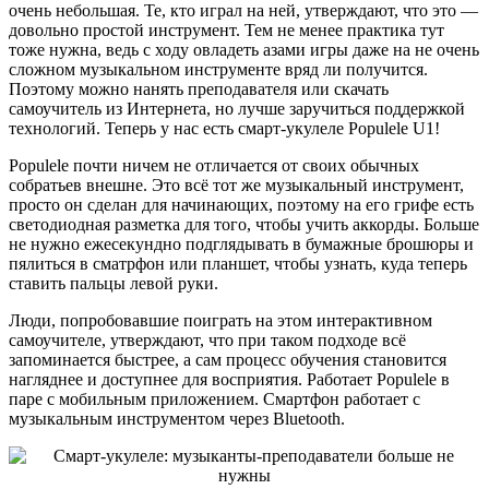
очень небольшая. Те, кто играл на ней, утверждают, что это —
довольно простой инструмент. Тем не менее
практика тут
тоже нужна, ведь с ходу овладеть азами игры даже на не очень
сложном музыкальном инструменте вряд ли получится.
Поэтому можно нанять преподавателя или скачать
самоучитель из Интернета, но лучше заручиться поддержкой
технологий. Теперь у нас есть смарт-укулеле Populele U1!
Populele почти ничем не отличается от своих обычных
собратьев внешне. Это всё тот же музыкальный инструмент,
просто он сделан для начинающих, поэтому на его грифе есть
светодиодная разметка для того, чтобы учить аккорды. Больше
не нужно ежесекундно подглядывать в бумажные брошюры и
пялиться в сматрфон или планшет, чтобы узнать, куда теперь
ставить пальцы левой руки.
Люди, попробовавшие поиграть на этом интерактивном
самоучителе, утверждают, что при таком подходе всё
запоминается быстрее, а сам процесс обучения становится
нагляднее и доступнее для восприятия. Работает Populele в
паре с мобильным приложением. Смартфон работает с
музыкальным инструментом через Bluetooth.