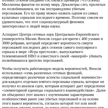
полных сезонов (недавно состоялась премьера 7-го сезона).
Миллионы фанатов по всему миру. Декалитры слез, пролитых
по полюбившимся, но так несправедливо убитым
персонажам. Его по праву можно назвать одним из самых
культовых сериалов последнего времени. Поэтому совсем не
удивительно, что этот социокультурный феномен
заинтересовал и людей мира науки.
Аспирант Центра сетевых наук Центрально-Европейского
университета Милан Яносов создал алгоритм с 400 узлами и
3000 ребрами, который определяет вероятность смерти
персонажей последних двух сезонов самого популярного
сериала в мире «Игра престолов», выпускаемого
телекомпанией HBO и известного своей «манерой» убивать
полюбившихся зрителю персонажей.
Чтобы получить работающую модель вероятностей, Яносов
использовал «семь различных сетевых функций,
определяющих различные аспекты социальной значимости»
для каждого отдельно взятого персонажа сериала, которые он
получил из анализа сцен, которым аспирант дает определение
«элементарной единицы социального взаимодействия». Далее
он объединил этот анализ с изученными характерными
особенностями ранее уже убитых персонажей и на основе
этого вывел вероятность, согласно которой тот или иной
персонаж сможет дожить до конца этого телевизионного шоу,