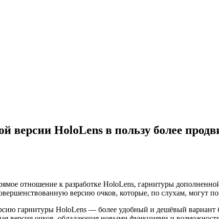
ой версии HoloLens в пользу более прод
рямое отношение к разработке HoloLens, гарнитуры дополненной 
овершенствованную версию очков, которые, по
слухам, могут по
рсию гарнитуры HoloLens — более удобный и дешёвый вариант 
я версия очков, обладающая новыми функциями и возможностями