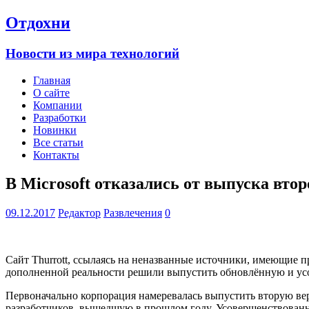
Отдохни
Новости из мира технологий
Главная
О сайте
Компании
Разработки
Новинки
Все статьи
Контакты
В Microsoft отказались от выпуска втор
09.12.2017
Редактор
Развлечения
0
Сайт Thurrott, ссылаясь на неназванные источники, имеющие п
дополненной реальности решили выпустить обновлённую и ус
Первоначально корпорация намеревалась выпустить вторую ве
разработчиков, вышедшую в прошлом году. Усовершенствованна