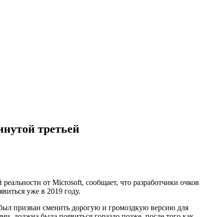
винутой третьей
реальности от Microsoft, сообщает, что разработчики очков
явиться уже в 2019 году.
был призван сменить дорогую и громоздкую версию для
, должна была появиться гораздо позже, после того как