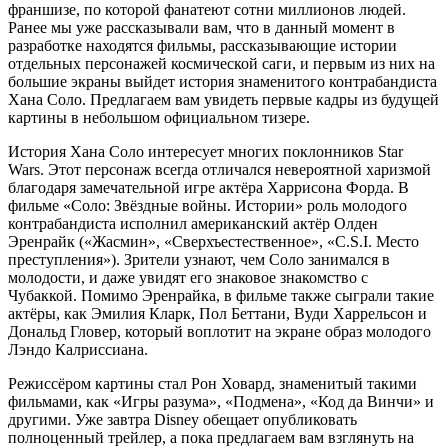
франшизе, по которой фанатеют сотни миллионов людей.
Ранее мы уже рассказывали вам, что в данный момент в
разработке находятся фильмы, рассказывающие истории
отдельных персонажей космической саги, и первым из них на
большие экраны выйдет история знаменитого контрабандиста
Хана Соло. Предлагаем вам увидеть первые кадры из будущей
картины в небольшом официальном тизере.
История Хана Соло интересует многих поклонников Star
Wars. Этот персонаж всегда отличался невероятной харизмой
благодаря замечательной игре актёра Харрисона Форда. В
фильме «Соло: Звёздные войны. Истории» роль молодого
контрабандиста исполнил американский актёр Олден
Эренрайк («Жасмин», «Сверхъестественное», «C.S.I. Место
преступления»). Зрители узнают, чем Соло занимался в
молодости, и даже увидят его знаковое знакомство с
Чубаккой. Помимо Эренрайка, в фильме также сыграли такие
актёры, как Эмилия Кларк, Пол Беттани, Вуди Харрельсон и
Дональд Гловер, который воплотит на экране образ молодого
Лэндо Калриссиана.
Режиссёром картины стал Рон Ховард, знаменитый такими
фильмами, как «Игры разума», «Подмена», «Код да Винчи» и
другими. Уже завтра Disney обещает опубликовать
полноценный трейлер, а пока предлагаем вам взглянуть на