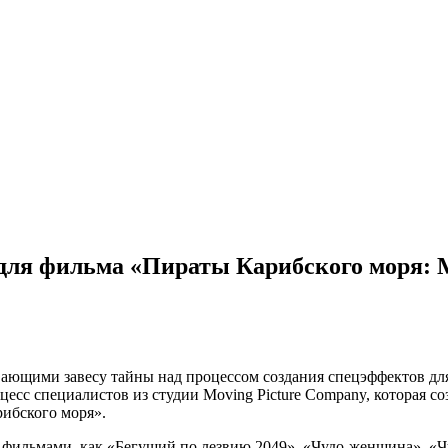
 для фильма «Пираты Карибского моря:
ающими завесу тайны над процессом создания спецэффектов дл
есс специалистов из студии Moving Picture
Company, которая со
ибского моря».
и фильмами, как «Бегущий по лезвию 2049», «Чудо-женщина», «Ч