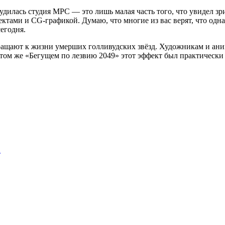
удилась студия MPC — это лишь малая часть того, что увидел зр
тами и CG-графикой. Думаю, что многие из вас верят, что одн
егодня.
ращают к жизни умерших голливудских звёзд. Художникам и ани
 том же «Бегущем по лезвию 2049» этот эффект был практически
а