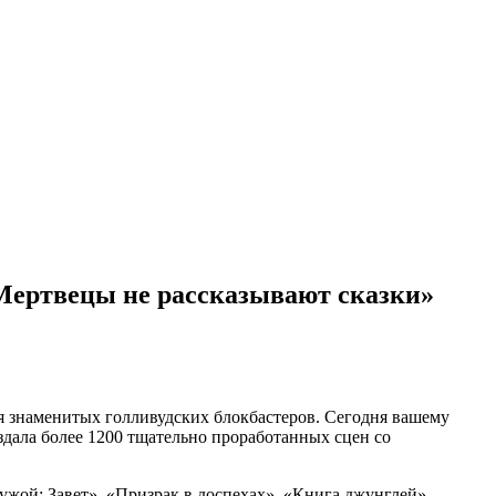
 Мертвецы не рассказывают сказки»
я знаменитых голливудских блокбастеров. Сегодня вашему
здала более 1200 тщательно проработанных сцен со
ужой: Завет», «Призрак в доспехах», «Книга джунглей»,