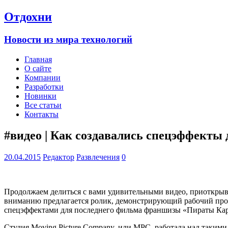
Отдохни
Новости из мира технологий
Главная
О сайте
Компании
Разработки
Новинки
Все статьи
Контакты
#видео | Как создавались спецэффекты
20.04.2015
Редактор
Развлечения
0
Продолжаем делиться с вами удивительными видео, приоткрыв
вниманию предлагается ролик, демонстрирующий рабочий проц
спецэффектами для последнего фильма франшизы «Пираты Кар
Студия Moving Picture Company, или MPC, работала над таким