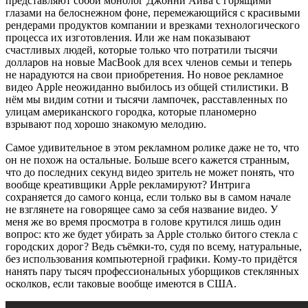
представляют собой монолог Джонни Айва с горящими
глазами на белоснежном фоне, перемежающийся с красивыми
рендерами продуктов компании и врезками технологического
процесса их изготовления. Или же нам показывают
счастливых людей, которые только что потратили тысячи
долларов на новые MacBook для всех членов семьи и теперь
не нарадуются на свои приобретения. Но новое рекламное
видео Apple неожиданно выбилось из общей стилистики. В
нём мы видим сотни и тысячи лампочек, расставленных по
улицам американского городка, которые планомерно
взрывают под хорошо знакомую мелодию.
Самое удивительное в этом рекламном ролике даже не то, что
он не похож на остальные. Больше всего кажется странным,
что до последних секунд видео зритель не может понять, что
вообще креативщики Apple рекламируют? Интрига
сохраняется до самого конца, если только вы в самом начале
не взглянете на говорящее само за себя название видео. У
меня же во время просмотра в голове крутился лишь один
вопрос: кто же будет убирать за Apple столько битого стекла с
городских дорог? Ведь съёмки-то, судя по всему, натуральные,
без использования компьютерной графики. Кому-то придётся
нанять пару тысяч профессиональных уборщиков стеклянных
осколков, если таковые вообще имеются в США.