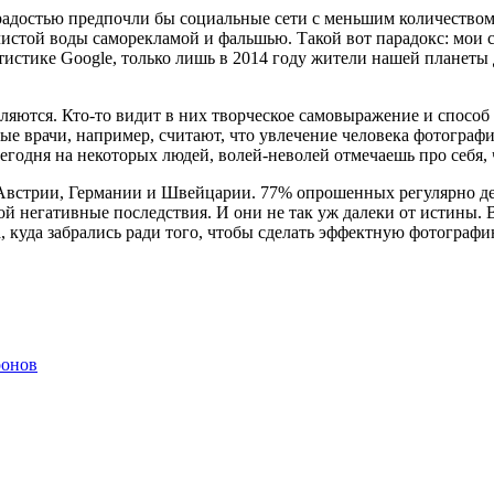
 радостью предпочли бы социальные сети с меньшим количеством
истой воды саморекламой и фальшью. Такой вот парадокс: мои с
тистике Google, только лишь в 2014 году жители нашей планеты 
яются. Кто-то видит в них творческое самовыражение и способ 
е врачи, например, считают, что увлечение человека фотографи
егодня на некоторых людей, волей-неволей отмечаешь про себя, ч
Австрии, Германии и Швейцарии. 77% опрошенных регулярно де
бой негативные последствия. И они не так уж далеки от истины.
а, куда забрались ради того, чтобы сделать эффектную фотографи
ронов