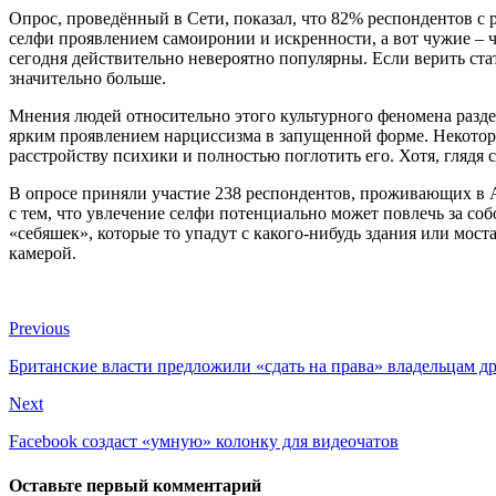
Опрос, проведённый в Сети, показал, что 82% респондентов с
селфи проявлением самоиронии и искренности, а вот чужие – ч
сегодня действительно невероятно популярны. Если верить ста
значительно больше.
Мнения людей относительно этого культурного феномена раздел
ярким проявлением нарциссизма в запущенной форме. Некоторы
расстройству психики и полностью поглотить его. Хотя, глядя с
В опросе приняли участие 238 респондентов, проживающих в 
с тем, что увлечение селфи потенциально может повлечь за со
«себяшек», которые то упадут с какого-нибудь здания или мост
камерой.
Previous
Британские власти предложили «сдать на права» владельцам д
Next
Facebook создаст «умную» колонку для видеочатов
Оставьте первый комментарий