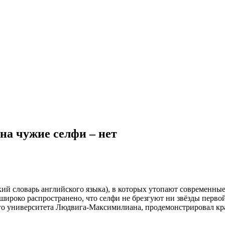
 на чужие селфи – нет
ий словарь английского языка), в которых утопают современные
о широко распространено, что селфи
не брезгуют ни звёзды перво
о университета Людвига-Максимилиана, продемонстрировал край